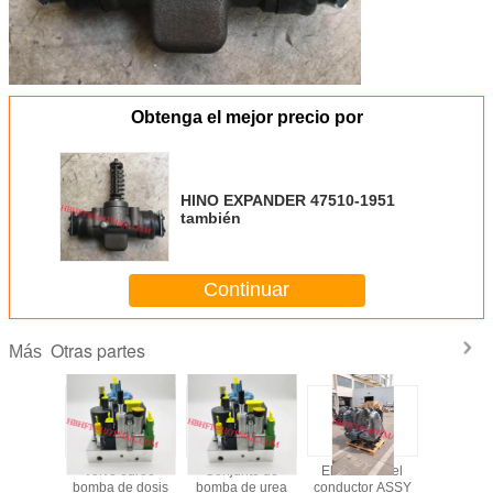
Obtenga el mejor precio por
HINO EXPANDER 47510-1951
también
Continuar
Otras partes
Más
XPANDER
volvo euro6
Conjunto de
El asiento del
En el caso
-1951
bomba de dosis
bomba de urea
conductor ASSY
aeronaves