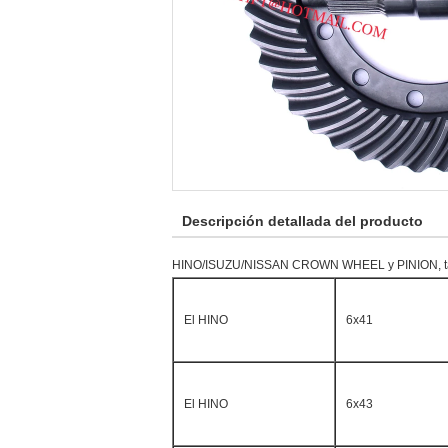
Descripción detallada del producto
HINO/ISUZU/NISSAN CROWN WHEEL y PINION, t
El HINO
6x41
El HINO
6x43