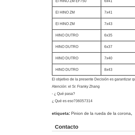
El HINO ZM EF750
6x41
El HINO ZM
7x41
El HINO ZM
7x43
HINO DUTRO
6x35
HINO DUTRO
6x37
HINO DUTRO
7x40
HINO DUTRO
8x43
El objetivo de la presente Decisión es garantizar 
Atención: el Sr. Franky Zhang
- ¿ Qué pasa?
¿ Qué es eso?36057314
,
etiqueta:
Pinion de la rueda de la corona
Contacto