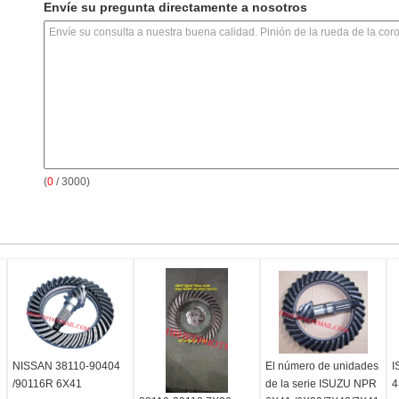
Envíe su pregunta directamente a nosotros
(
0
/ 3000)
NISSAN 38110-90404
El número de unidades
I
/90116R 6X41
de la serie ISUZU NPR
4