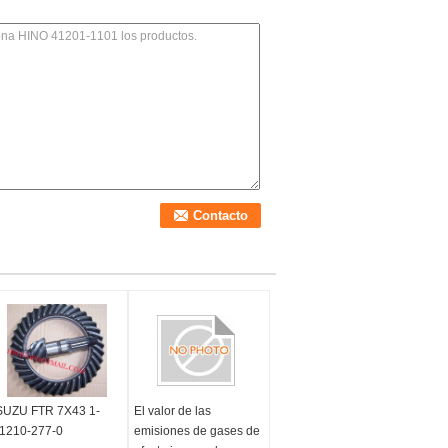
SUZU FTR 7X43 1-
El valor de las
1210-277-0
emisiones de gases de