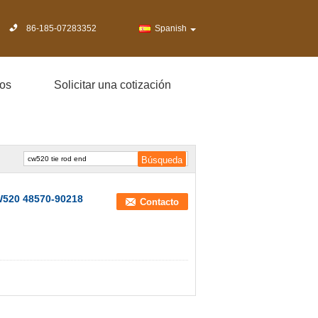
86-185-07283352
Spanish
os
Solicitar una cotización
520 48570-90218
Contacto