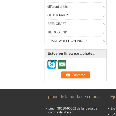
differential kits
OTHER PARTS
REELCRAFT
TIE ROD END
BRAKE WHEEL CYLINDER
Estoy en línea para chatear
ahora
piñón de la rueda de corona
Eje
piñón 38110-90502 de la rueda de
Eje
corona de Nissan
Eje