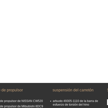
 de propulsor
suspensión del carretón
 de propulsor de NISSAN CW520
arbusto 49305-1110 de la barra de
esfuerzo de torsión del hino
 de propulsor de Mitsubishi 8DC9