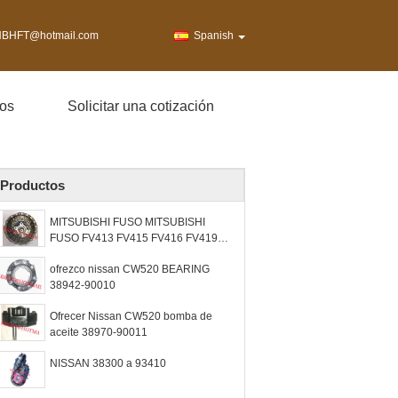
BHFT@hotmail.com
Spanish
os
Solicitar una cotización
Productos
MITSUBISHI FUSO MITSUBISHI
FUSO FV413 FV415 FV416 FV419
FV515 FV517 FV519 Diferencias y
ofrezco nissan CW520 BEARING
piezas
38942-90010
Ofrecer Nissan CW520 bomba de
aceite 38970-90011
NISSAN 38300 a 93410