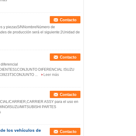
 más
Contacto
es y piezasS/NNombreNúmero de
des de producción será el siguiente:2Unidad de
Contacto
diferencial
IENTES1CONJUNTO DIFERENCIAL ISUZU
3923T3CONJUNTO ...
Leer más
Contacto
IAL/CARRIER,CARRIER ASSY para el uso en
N/HINO/ISUZU/MITSUBISHI PARTES
s
de los vehículos de
Contacto