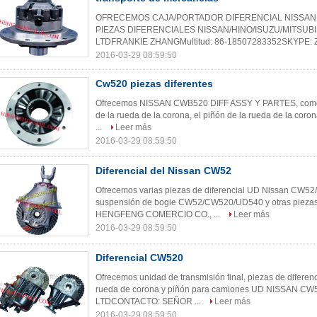
OFRECEMOS CAJA/PORTADOR DIFERENCIAL NISSAN
PIEZAS DIFERENCIALES NISSAN/HINO/ISUZU/MITSU
LTDFRANKIE ZHANGMultitud: 86-18507283352SKYPE:
2016-03-29 08:59:50
Cw520 piezas diferentes
Ofrecemos NISSAN CWB520 DIFF ASSY Y PARTES, como el 
de la rueda de la corona, el piñón de la rueda de la coron
...
Leer más
2016-03-29 08:59:50
Diferencial del Nissan CW52
Ofrecemos varias piezas de diferencial UD Nissan CW52
suspensión de bogie CW52/CW520/UD540 y otras pieza
HENGFENG COMERCIO CO., ...
Leer más
2016-03-29 08:59:50
Diferencial CW520
Ofrecemos unidad de transmisión final, piezas de diferencia
rueda de corona y piñón para camiones UD NISSAN
LTDCONTACTO: SEÑOR ...
Leer más
2016-03-29 08:59:50