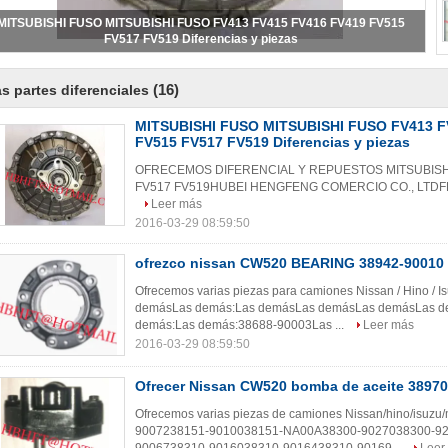
MITSUBISHI FUSO MITSUBISHI FUSO FV413 FV415 FV416 FV419 FV515
FV517 FV519 Diferencias y piezas
(16)
s partes diferenciales
MITSUBISHI FUSO MITSUBISHI FUSO FV413 F
FV515 FV517 FV519 Diferencias y piezas
OFRECEMOS DIFERENCIAL Y REPUESTOS MITSUBISHI
FV517 FV519HUBEI HENGFENG COMERCIO CO., LTDF
Leer más
2016-03-29 08:59:50
ofrezco nissan CW520 BEARING 38942-90010
Ofrecemos varias piezas para camiones Nissan / Hino / I
demásLas demás:Las demásLas demásLas demásLas de
demás:Las demás:38688-90003Las ...
Leer más
2016-03-29 08:59:50
Ofrecer Nissan CW520 bomba de aceite 38970
Ofrecemos varias piezas de camiones Nissan/hino/isu
9007238151-9010038151-NA00A38300-9027038300-92