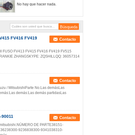
No hay que hacer nada.
V415 FV416 FV419
Contacto
 FUSO FV413 FV415 FV416 FV419 FV515
RANKIE ZHANGSKYPE: ZQSHILLQQ: 36057314
Contacto
suzu / MitsubishiParte No.Las demásLas
más:Las demás:Las demás partidasLas
-90011
Contacto
zu/mitsubishi.NÚMERO DE PARTE38151-
36238300-9236838300-9341038310-