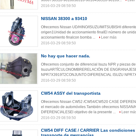
9006738310-9016038310-9016438310-90169...
Leer
2016-03-29 08:59:50
NISSAN 38300 a 93410
Ofrecemos Nissan UD/HINO/ISUZU/MITSUBISHI diferent
origen1Unidad de accionamiento finalEl número de unida
accionamiento finalcon bomba ...
Leer más
2016-03-29 08:59:50
No hay que hacer nada.
Ofrecemos conjunto de diferencial Isuzu NPR y piezas de 
IsuzuARTÍCULONOMBRERELACIÓN DE ENGRANAJESD
NPR7X3919T2CONJUNTO DIFERENCIAL ISUZU NPR7X
2016-03-29 08:59:50
CW54 ASSY del transportista
Ofrecemos Nissan CW52 /CW54/CW520 CASE DIFERENC
el mercado de automóviles.También ofrecemos NISSA
DIFERENCIALESEl objetivo de la presente ...
Leer má
2016-03-29 08:59:50
CW54 DIFF CASE / CARRIER Las condiciones 
transporte de mercancías