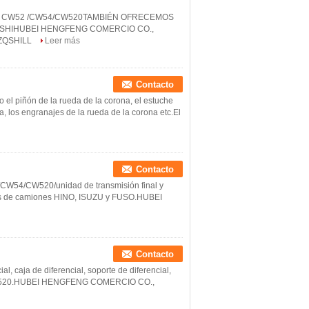
 CW52 /CW54/CW520TAMBIÉN OFRECEMOS
BISHIHUBEI HENGFENG COMERCIO CO.,
 ZQSHILL
Leer más
Contacto
piñón de la rueda de la corona, el estuche
a, los engranajes de la rueda de la corona etc.El
Contacto
/CW54/CW520/unidad de transmisión final y
s de camiones HINO, ISUZU y FUSO.HUBEI
Contacto
l, caja de diferencial, soporte de diferencial,
 CW520.HUBEI HENGFENG COMERCIO CO.,