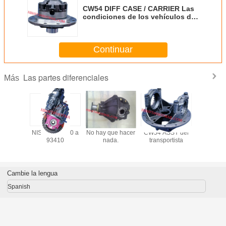
CW54 DIFF CASE / CARRIER Las
condiciones de los vehículos de
transporte de mercancías
Continuar
Las partes diferenciales
Más
 Nissan
NISSAN 38300 a
No hay que hacer
CW54 ASSY del
MITSUB
omba de
93410
nada.
transportista
FUS
 38970-
MITSUB
011
FUSO F
FV415 
FV419 
Cambie la lengua
FV517 
Diferenc
Spanish
piez