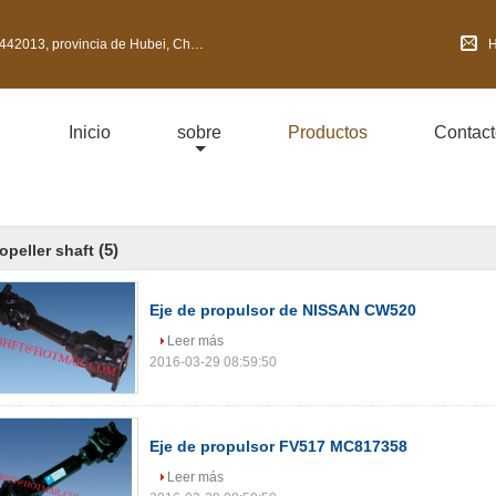
2013, provincia de Hubei, China
H
Inicio
sobre
Productos
Contact
(5)
opeller shaft
Eje de propulsor de NISSAN CW520
Leer más
2016-03-29 08:59:50
Eje de propulsor FV517 MC817358
Leer más