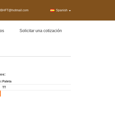
BHFT@hotmail.com
Spanish
os
Solicitar una cotización
os:
o:
Paleta
TT