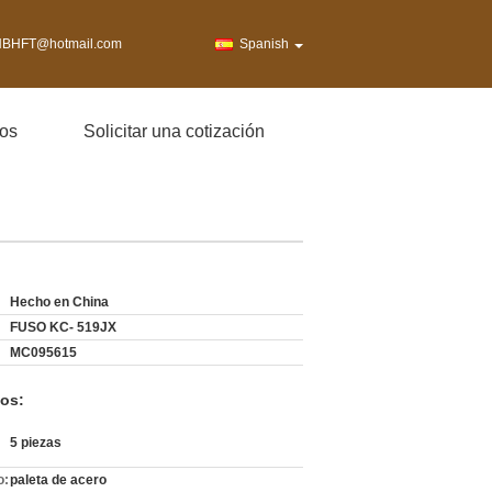
BHFT@hotmail.com
Spanish
os
Solicitar una cotización
Hecho en China
FUSO KC- 519JX
MC095615
os:
5 piezas
o:
paleta de acero