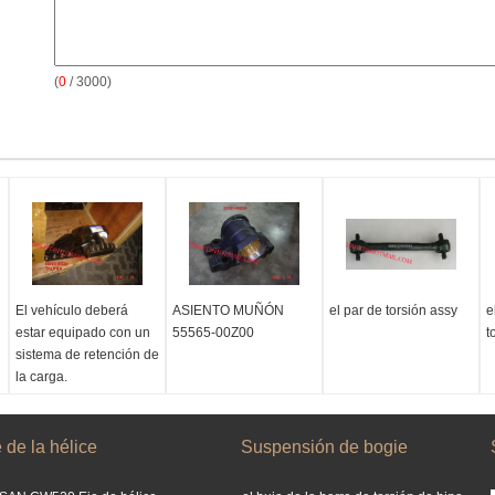
(
0
/ 3000)
El vehículo deberá
ASIENTO MUÑÓN
el par de torsión assy
e
estar equipado con un
55565-00Z00
t
sistema de retención de
la carga.
 de la hélice
Suspensión de bogie