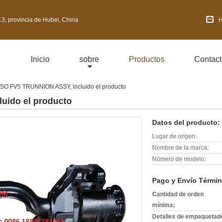
3, provincia de Hubei, China
H
Inicio
sobre
Productos
Contact
SO FV5 TRUNNION ASSY, incluido el producto
uido el producto
Datos del producto:
Lugar de origen:
Nombre de la marca:
Número de modelo:
Pago y Envío Términ
Cantidad de orden
mínima:
Detalles de empaquetad