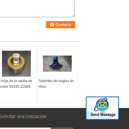
l buje de la varilla de
Soportes de bogies de
orsión 55545-Z2005
Hino
Solicitar una cotización