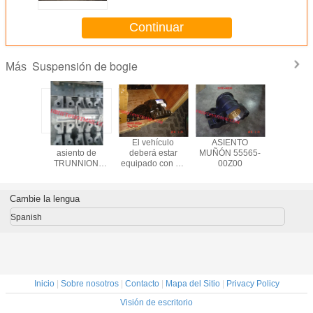
Continuar
Suspensión de bogie
Más
demás
El número de
El vehículo
ASIENTO
El núme
asiento de
deberá estar
MUÑÓN 55565-
unidad
TRUNNION
equipado con un
00Z00
producció
49330-1400
sistema de
el sigui
retención de la
carga.
Cambie la lengua
Spanish
Inicio
|
Sobre nosotros
|
Contacto
|
Mapa del Sitio
|
Privacy Policy
Visión de escritorio