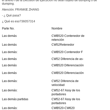
el anexo I de la Decisión de Ejecución no sean objeto de dumping o de
dumping.
Atención: FRANKIE ZHANG
- ¿ Qué pasa?
¿ Qué es eso?36057314
Parte No.
Nombre
Las demás
CWB520 Contenedor de
retención
Las demás
CW52Retenedor
Las demás:
CWB520 Contenedor F
Las demás
CW52 Diferencia de as-
Las demás
CWB520 Diferenciación
Las demás
CWB520 Diferenciación
Las demás:
CW52 Diferencia de
velocidad
Las demás:
CW52-67 Assy de los
portadores
Las demás partidas
CW52-67 Assy de los
portadores
Las demás:
CWB520-CW620