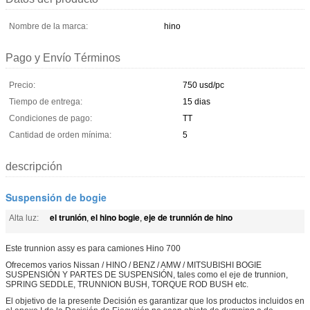
Nombre de la marca:
hino
Pago y Envío Términos
Precio:
750 usd/pc
Tiempo de entrega:
15 dias
Condiciones de pago:
TT
Cantidad de orden mínima:
5
descripción
Suspensión de bogie
el trunión
el hino bogie
eje de trunnión de hino
Alta luz:
,
,
Este trunnion assy es para camiones Hino 700
Ofrecemos varios Nissan / HINO / BENZ / AMW / MITSUBISHI BOGIE
SUSPENSIÓN Y PARTES DE SUSPENSIÓN, tales como el eje de trunnion,
SPRING SEDDLE, TRUNNION BUSH, TORQUE ROD BUSH etc.
El objetivo de la presente Decisión es garantizar que los productos incluidos en