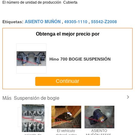
El número de unidad de producción
Cubierta
ASIENTO MUÑÓN
49305-1110
55542-Z2008
Etiquetas:
,
,
Obtenga el mejor precio por
Hino 700 BOGIE SUSPENSIÓN
Continuar
Suspensión de bogie
Más
demás
El número de
El vehículo
ASIENTO
El núme