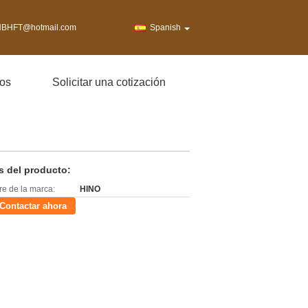
BHFT@hotmail.com
Spanish
os
Solicitar una cotización
s del producto:
e de la marca:
HINO
Contactar ahora