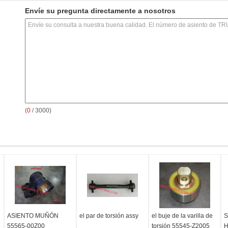
Envíe su pregunta directamente a nosotros
(
0
/ 3000)
ASIENTO MUÑÓN
el par de torsión assy
el buje de la varilla de
S
55565-00Z00
torsión 55545-Z2005
H