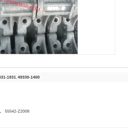
331-1931
49330-1400
,
,
55542-Z2008