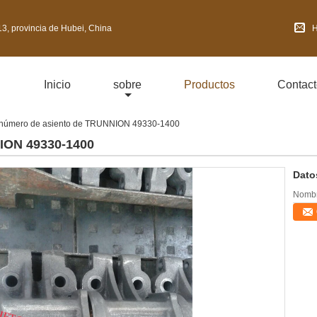
3, provincia de Hubei, China
H
Inicio
sobre
Productos
Contact
 número de asiento de TRUNNION 49330-1400
ION 49330-1400
Dato
Nombr