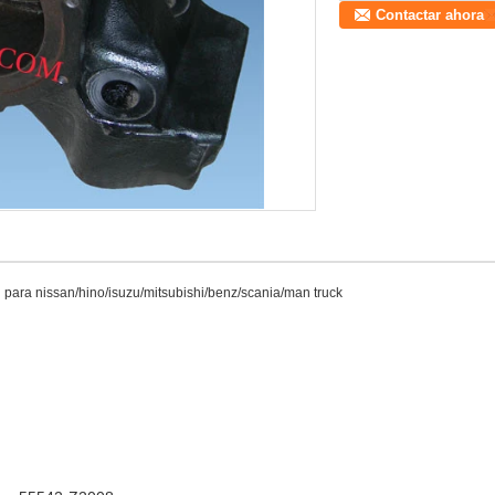
Contactar ahora
ara nissan/hino/isuzu/mitsubishi/benz/scania/man truck