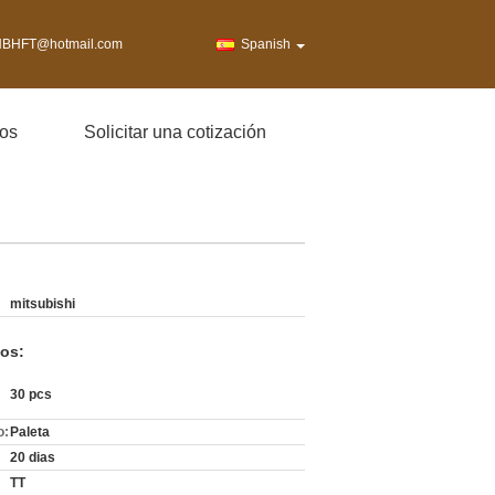
BHFT@hotmail.com
Spanish
os
Solicitar una cotización
mitsubishi
os:
30 pcs
o:
Paleta
20 dias
TT