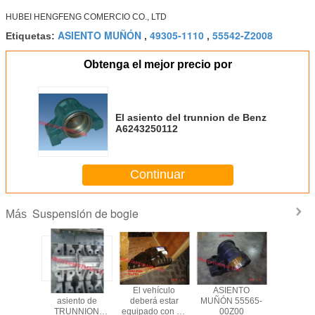
HUBEI HENGFENG COMERCIO CO., LTD
ASIENTO MUÑÓN
49305-1110
55542-Z2008
Etiquetas:
,
,
Obtenga el mejor precio por
El asiento del trunnion de Benz
A6243250112
Continuar
Suspensión de bogie
Más
demás
El número de
El vehículo
ASIENTO
El núme
asiento de
deberá estar
MUÑÓN 55565-
unidad
TRUNNION
equipado con un
00Z00
producció