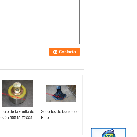
l buje de la varilla de
Soportes de bogies de
orsión 55545-Z2005
Hino