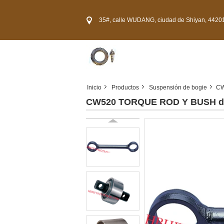
35#, calle WUDANG, ciudad de Shiyan, 44201
Inicio
Productos
Suspensión de bogie
CW
CW520 TORQUE ROD Y BUSH d