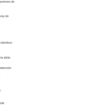
aviones de
ssy de
bertura -
ia atrás
etención
F
2
ite