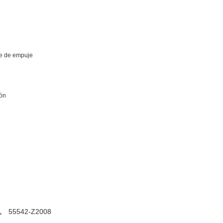
e de empuje
ón
,
55542-Z2008