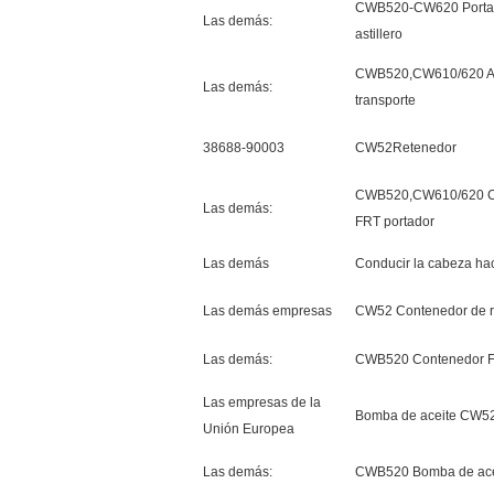
CWB520-CW620 Porta
Las demás:
astillero
CWB520,CW610/620 A
Las demás:
transporte
38688-90003
CW52Retenedor
CWB520,CW610/620 Co
Las demás:
FRT portador
Las demás
Conducir la cabeza hac
Las demás empresas
CW52 Contenedor de r
Las demás:
CWB520 Contenedor 
Las empresas de la
Bomba de aceite CW5
Unión Europea
Las demás:
CWB520 Bomba de ace