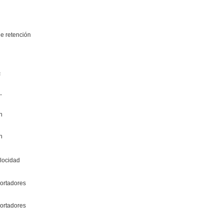
 retención
F
-
n
n
locidad
ortadores
ortadores