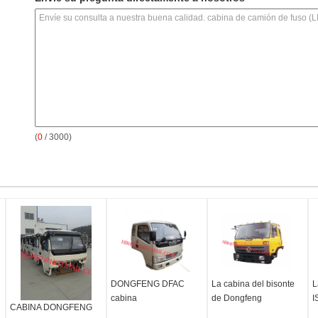
(
0
/ 3000)
DONGFENG DFAC
La cabina del bisonte
L
cabina
de Dongfeng
I
CABINA DONGFENG