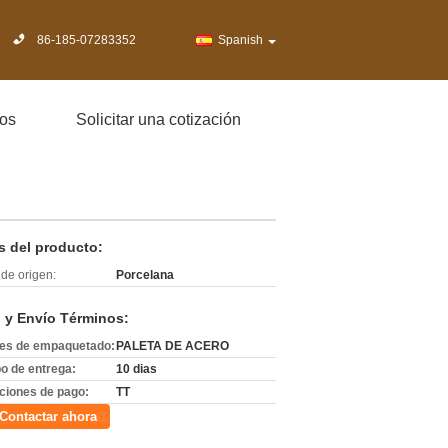
86-185-07283352
Spanish
os
Solicitar una cotización
s del producto:
de origen:
Porcelana
 y Envío Términos:
les de empaquetado:
PALETA DE ACERO
o de entrega:
10 dias
ciones de pago:
TT
Contactar ahora