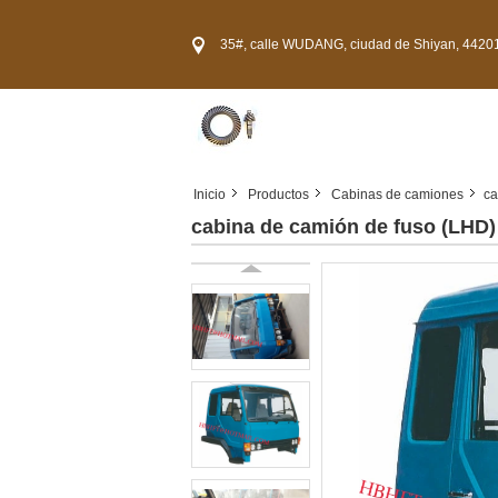
35#, calle WUDANG, ciudad de Shiyan, 44201
Inicio
Productos
Cabinas de camiones
ca
cabina de camión de fuso (LHD)