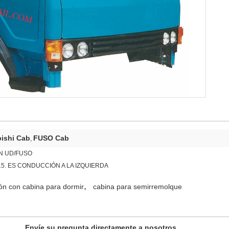
bishi Cab
FUSO Cab
,
N UD/FUSO
5. ES CONDUCCIÓN A LA IZQUIERDA
,
ón con cabina para dormir
cabina para semirremolque
Envíe su pregunta directamente a nosotros